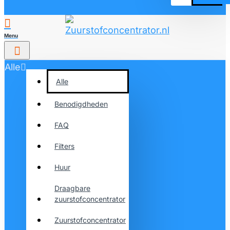
Alle
Alle
Benodigdheden
FAQ
Filters
Huur
Draagbare
zuurstofconcentrator
Zuurstofconcentrator