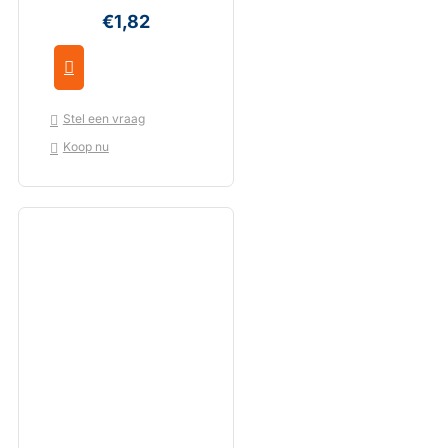
€1,82
Stel een vraag
Koop nu