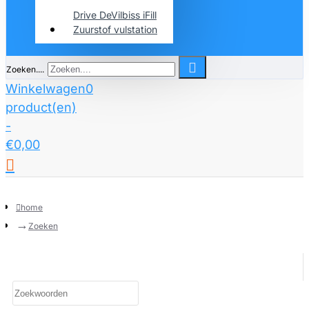
Drive DeVilbiss iFill
Zuurstof vulstation
Zoeken....
Winkelwagen
0
product(en)
-
€0,00
home
Zoeken