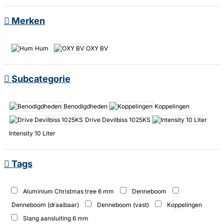
Merken
Hum
OXY BV
Subcategorie
Benodigdheden
Koppelingen
Drive Devilbiss 1025KS
Intensity 10 Liter
Tags
Aluminium Christmas tree 6 mm
Denneboom
Denneboom (draaibaar)
Denneboom (vast)
Koppelingen
Slang aansluiting 6 mm