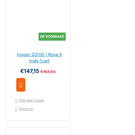
OP VOORRAAD
Inogen G3|G5 | Rove 6
trolly |cart
€147,15
€163,50
Stel een vraag
Koop nu