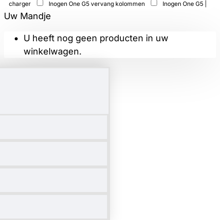
charger
Inogen One G5 vervang kolommen
Inogen One G5 |
Uw Mandje
Rove 6 batterij oplader
Rove 6 Draagtas
Rugzak Inogen One
G5| Rove 6
U heeft nog geen producten in uw
winkelwagen.