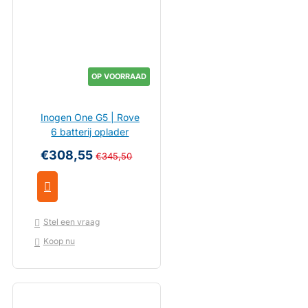
OP VOORRAAD
Inogen One G5 | Rove
6 batterij oplader
€308,55
€345,50
Stel een vraag
Koop nu