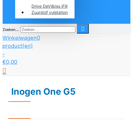
Drive DeVilbiss iFill
Zuurstof vulstation
Zoeken....
Winkelwagen
0
product(en)
-
€0,00
Inogen One G5