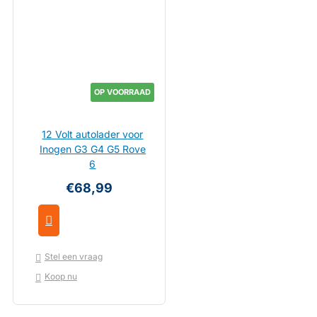
OP VOORRAAD
12 Volt autolader voor
Inogen G3 G4 G5 Rove
6
€68,99
Stel een vraag
Koop nu