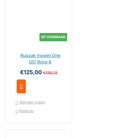
OP VOORRAAD
Rugzak Inogen One
G5| Rove 6
€125,00
€135,13
Stel een vraag
Koop nu