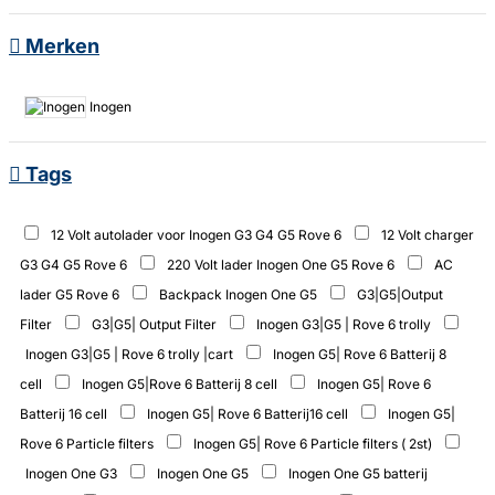
Merken
Inogen
Tags
12 Volt autolader voor Inogen G3 G4 G5 Rove 6
12 Volt charger
G3 G4 G5 Rove 6
220 Volt lader Inogen One G5 Rove 6
AC
lader G5 Rove 6
Backpack Inogen One G5
G3|G5|Output
Filter
G3|G5| Output Filter
Inogen G3|G5 | Rove 6 trolly
Inogen G3|G5 | Rove 6 trolly |cart
Inogen G5| Rove 6 Batterij 8
cell
Inogen G5|Rove 6 Batterij 8 cell
Inogen G5| Rove 6
Batterij 16 cell
Inogen G5| Rove 6 Batterij16 cell
Inogen G5|
Rove 6 Particle filters
Inogen G5| Rove 6 Particle filters ( 2st)
Inogen One G3
Inogen One G5
Inogen One G5 batterij