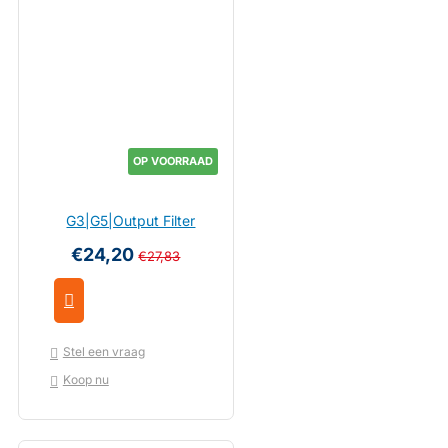
OP VOORRAAD
G3|G5|Output Filter
€24,20
€27,83
Stel een vraag
Koop nu