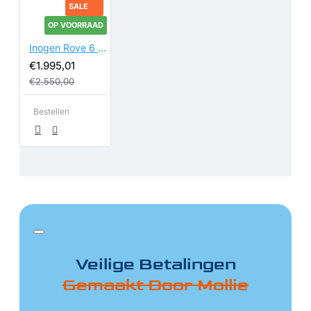
SALE
OP VOORRAAD
Inogen Rove 6 16 Cell ( grote batterij)
€1.995,01
€2.550,00
Bestellen
Veilige Betalingen
Gemaakt Door Mollie