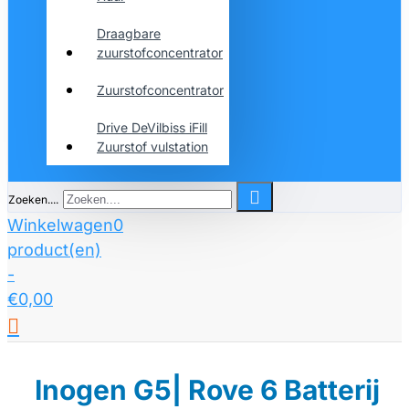
Draagbare
zuurstofconcentrator
Zuurstofconcentrator
Drive DeVilbiss iFill
Zuurstof vulstation
Zoeken....
Winkelwagen
0
product(en)
-
€0,00
Inogen G5| Rove 6 Batterij