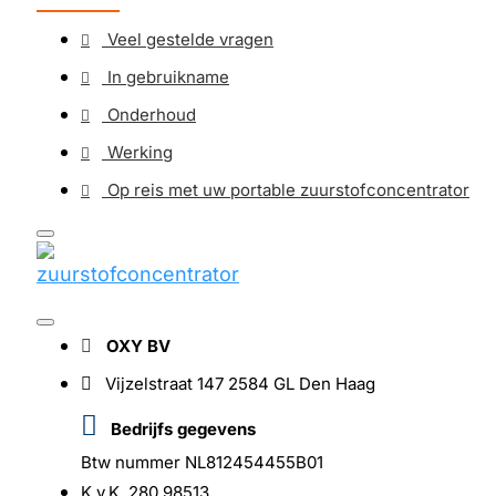
Veel gestelde vragen
In gebruikname
Onderhoud
Werking
Op reis met uw portable zuurstofconcentrator
OXY BV
Vijzelstraat 147 2584 GL Den Haag
Bedrijfs gegevens
Btw nummer NL812454455B01
K.v.K. 280 98513