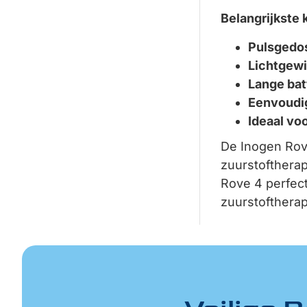
Belangrijkste
Pulsgedos
Lichtgewi
Lange bat
Eenvoudi
Ideaal voo
De Inogen Rov
zuurstoftherap
Rove 4 perfect
zuurstoftherap