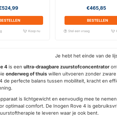
€524,99
€465,85
BESTELLEN
BESTELLEN
ag
Koop nu
Stel een vraag
Je hebt het einde van de lijs
e 4
is een
ultra-draagbare zuurstofconcentrator
ont
pie
onderweg of thuis
willen uitvoeren zonder zware
 de perfecte balans tussen mobiliteit, kracht en effic
nning.
pparaat is lichtgewicht en eenvoudig mee te nemen,
or optimaal comfort. De Inogen Rove 4 is gebruiks
urstoftherapie te leveren waar je ook bent.