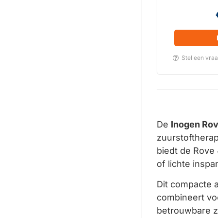
Stel een vra
De
Inogen Rov
zuurstofthera
biedt de Rove 4
of lichte inspa
Dit compacte a
combineert vo
betrouwbare zu