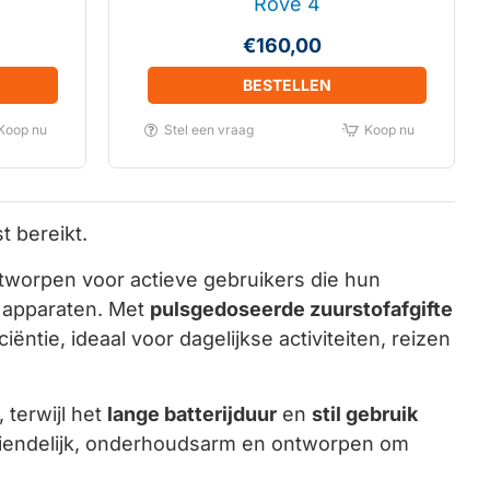
Rove 4
€160,00
BESTELLEN
Koop nu
Stel een vraag
Koop nu
t bereikt.
worpen voor actieve gebruikers die hun
 apparaten. Met
pulsgedoseerde zuurstofafgifte
iëntie, ideaal voor dagelijkse activiteiten, reizen
 terwijl het
lange batterijduur
en
stil gebruik
vriendelijk, onderhoudsarm en ontworpen om