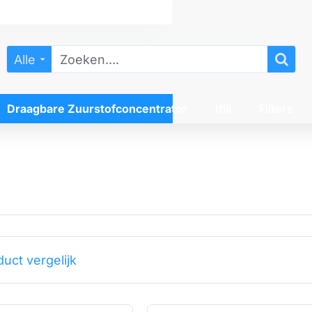
Alle
Zoeken....
Draagbare Zuurstofconcentrator
Ifill
Filters
uct vergelijk