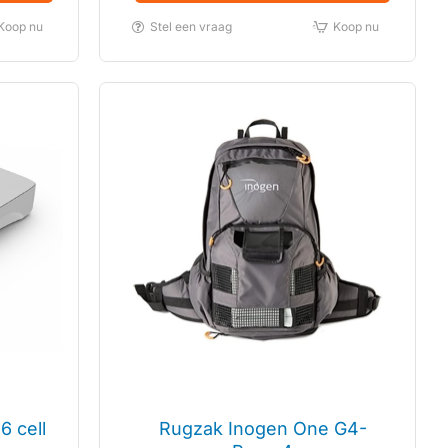
Koop nu
Stel een vraag
Koop nu
6 cell
Rugzak Inogen One G4-