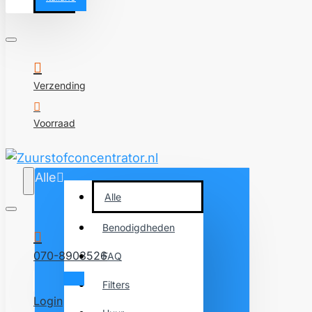
Verzending
Voorraad
Alle
Alle
Benodigdheden
070-8903526
FAQ
Filters
Login