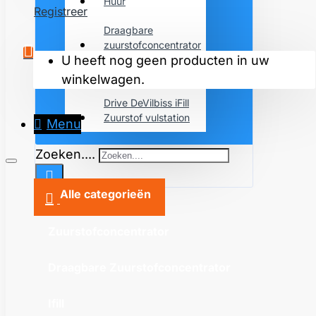
Huur
Registreer
Draagbare
zuurstofconcentrator
U heeft nog geen producten in uw
Zuurstofconcentrator
winkelwagen.
Drive DeVilbiss iFill
Zuurstof vulstation
Menu
Zoeken....
Alle categorieën
Zuurstofconcentrator
Draagbare Zuurstofconcentrator
Ifill