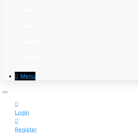
Filters
Huren
Supplies
Contact
Menu
Login
Register