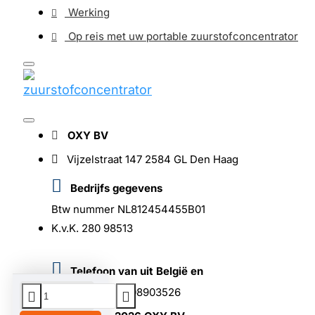
Werking
Op reis met uw portable zuurstofconcentrator
OXY BV
Vijzelstraat 147 2584 GL Den Haag
Bedrijfs gegevens
Btw nummer NL812454455B01
K.v.K. 280 98513
Telefoon van uit België en
buitenland +31708903526