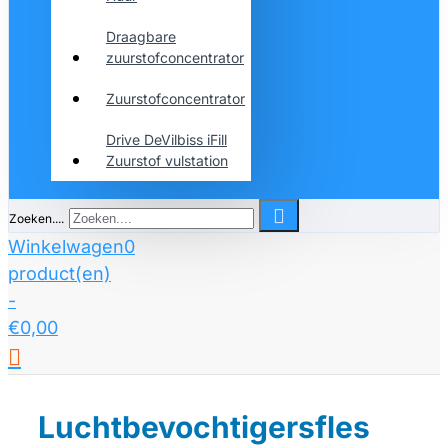
Draagbare
zuurstofconcentrator
Zuurstofconcentrator
Drive DeVilbiss iFill
Zuurstof vulstation
Zoeken....
Winkelwagen
0
product(en)
-
€0,00
Luchtbevochtigersfles