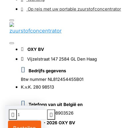
Op reis met uw portable zuurstofconcentrator
OXY BV
Vijzelstraat 147 2584 GL Den Haag
Bedrijfs gegevens
Btw nummer NL812454455B01
K.v.K. 280 98513
Telefoon van uit België en
buitenland +31708903526
© 2003- 2026 OXY BV