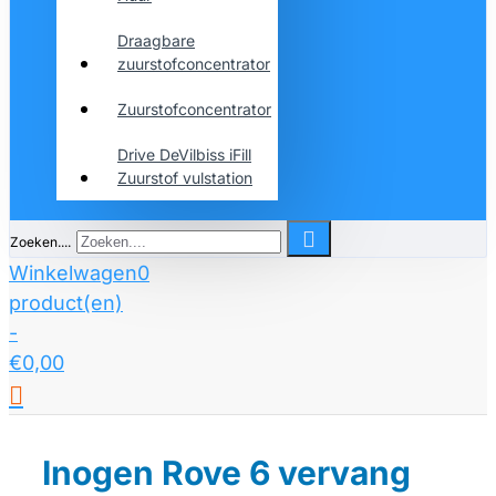
Draagbare
zuurstofconcentrator
Zuurstofconcentrator
Drive DeVilbiss iFill
Zuurstof vulstation
Zoeken....
Winkelwagen
0
product(en)
-
€0,00
Inogen Rove 6 vervang