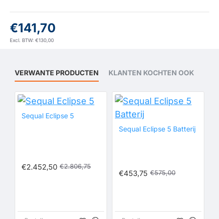
€141,70
Excl. BTW: €130,00
VERWANTE PRODUCTEN
KLANTEN KOCHTEN OOK
OP VOORRAAD
Sequal Eclipse 5
PULSE 1-6
Sequal Eclipse 5 Batterij
SALE
CONTINUE FLOW 0.5- 3 LITER
OP VOORRAAD
€2.452,50
€2.806,75
€453,75
€575,00