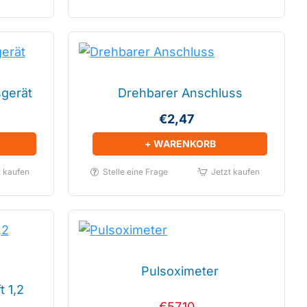
gerät
Drehbarer Anschluss
€2,47
+ WARENKORB
t kaufen
Stelle eine Frage
Jetzt kaufen
Pulsoximeter
t 1,2
€57,10