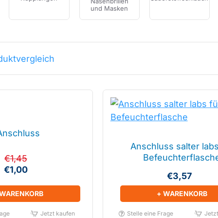
Nasenbrillen
und Masken
duktvergleich
Anschluss
Anschluss salter labs
Befeuchterflasch
€1,45
€1,00
€3,57
 WARENKORB
+ WARENKORB
rage
Jetzt kaufen
Stelle eine Frage
Jetz