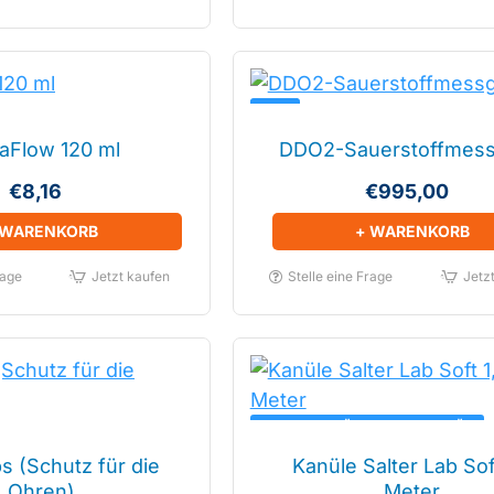
NEU!
aFlow 120 ml
DDO2-Sauerstoffmess
€8,16
€995,00
 WARENKORB
+ WARENKORB
rage
Jetzt kaufen
Stelle eine Frage
Jetz
BESTE WAHL FÜR TRAGBARE GERÄTE
s (Schutz für die
Kanüle Salter Lab Sof
Ohren)
Meter