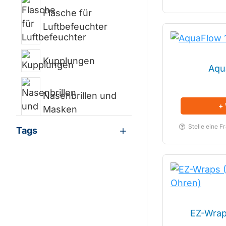
Flasche für
Luftbefeuchter
Kupplungen
Aqu
Nasenbrillen und
+
Masken
Stelle eine F
Tags
Sauerstoffschlauc
h
EZ-Wrap