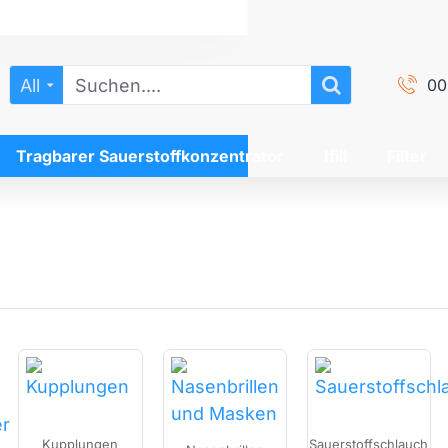
All
00
Suchen....
Tragbarer Sauerstoffkonzentrator
Ifill
Filter
Kupplungen
Sauerstoffschlauch