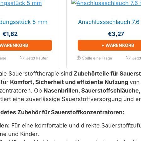
ndungsstück 5 mm
Anschlussschlauch 7.6
€1,82
€3,27
 WARENKORB
+ WARENKORB
rage
Jetzt kaufen
Stelle eine Frage
Jetz
ale Sauerstofftherapie sind
Zubehörteile für Sauers
 für
Komfort, Sicherheit und effiziente Nutzung
von 
zentratoren. Ob
Nasenbrillen, Sauerstoffschläuche
tiert eine zuverlässige Sauerstoffversorgung und e
detes Zubehör für Sauerstoffkonzentratoren:
len:
Für eine komfortable und direkte Sauerstoffzufu
e und Kinder.