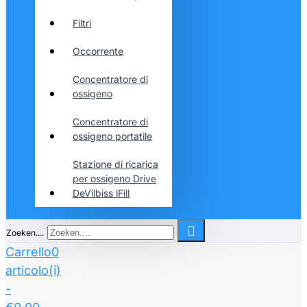
Filtri
Occorrente
Concentratore di
ossigeno
Concentratore di
ossigeno portatile
Stazione di ricarica
per ossigeno Drive
DeVilbiss iFill
Zoeken....
Carrello
0
articolo(i)
-