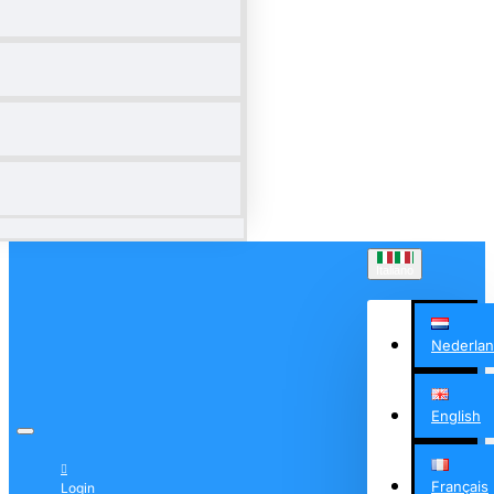
Italiano
Nederla
English
Français
Login