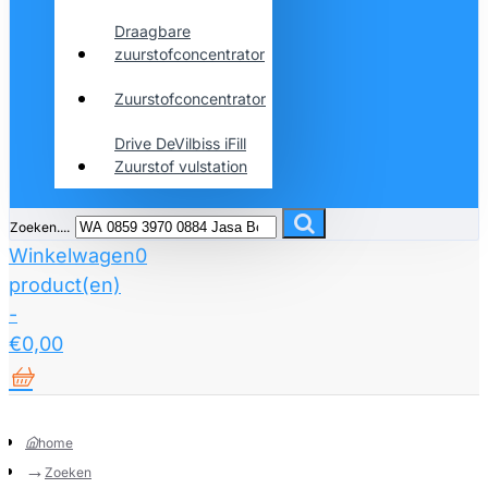
Draagbare
zuurstofconcentrator
Zuurstofconcentrator
Drive DeVilbiss iFill
Zuurstof vulstation
Zoeken....
Winkelwagen
0
product(en)
-
€0,00
home
Zoeken