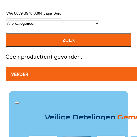
ZOEK
Geen product(en) gevonden.
VERDER
Veilige Betalingen
Gema